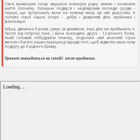
Сім'я кримських татар змушена покинути рідну землю і починати
життя спочатку. Затишне подвір'я і недовірливі погляди сусідів –
перше, що зустрічають вони на новому місці. Це світ дорослих. А
головні герої нашої історії – добрі і довірливі діти, мрійники і
фантазери.
Айша, дівчинка 9 років, сумує за домівкою. Інші діти не приймають її.
Проте лід потроху тане, і вона знаходить друга – 12-річного Колю,
який готовий побудувати планер, подолати свій власний страх
висоти і багато інших перешкод заради того, щоб відвезти свою нову
подругу до її рідного Криму.
Проект знаходиться на стадії пост-продакшн.