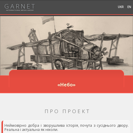
GARNET
UKR
EN
INTERNATIONAL MEDIA GROUP
«Небо»
ПРО ПРОЕКТ
Неймовірно добра і зворушлива історія, почута з сусіднього двору.
Реальна і актуальна як ніколи.