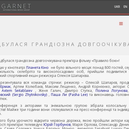
GARNET
UKR
EN
INTERNATIONAL MEDIA GROUP
ДБУЛАСЯ ГРАНДІОЗНА ДОВГООЧІКУВ
відбулася грандіозна довгоочікувана прем’єра фільму «Правило бою»!
цю у кінотеатрі
Планета Кіно
не було вільного місця: понад 800 гостей, с
кількість селебрітіз та високопосадових осіб, прийшли подивитис
ький спортивний екшн режисера Олексія Шапарєва.
резентувала вся команда стрічки: режисер – Олексій Шапарєв, про
 Ермак
, Артем Колюбаєв, Максим Лещенко, Андрій Корнієнко, актори: С
,
Axtem Seitablaiev
, Женя Галич, Дмитро Ступка,
Полина Логунова
ский (Sergio Zhytnikovsky)
,
Паша Ли (Pasha Lee)
та виконавець головно
ітюк.
нференція з акторами та знімальною групою зібрала колосальну к
стів! Майже три години вони спілкувалися на пресс-конференції та індиві
.
ього була урочисто відкрита червона доріжка, якою пройшли актори ка
гості прем’єри: телеведучі
Юрій Горбунов
, Марія Орлова, Олександр Денис
а, Слава Соломка, Іриша Блохіна, Монро, директор Sanahunt Luxury De