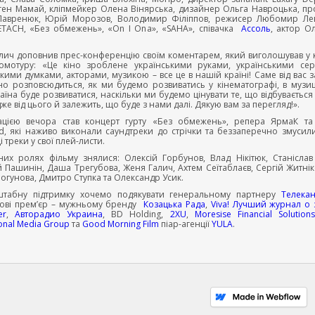
вген Мамай, кліпмейкер Олена Вінярська, дизайнер Ольга Навроцька, п
Лавренюк, Юрій Морозов, Володимир Філіппов, режисер Любомир Ле
ETACH, «Без обмежень», «On I Ona», «SAHA», співачка
Ассоль
, актор О
лич доповнив прес-конференцію своїм коментарем, який виголошував у
ромотуру: «Це кіно зроблене українськими руками, українськими се
кими думками, акторами, музикою – все це в нашій країні! Саме від вас 
іно розповсюдиться, як ми будемо розвиватись у кінематографі, в музиці
їна буде розвиватися, наскільки ми будемо цінувати те, що відбувається
же від цього й залежить, що буде з нами далі. Дякую вам за перегляд!».
ацією вечора став концерт гурту «Без обмежень», репера ЯрмаК та
ld, які наживо виконали саундтреки до стрічки та беззаперечно змусили
і треки у свої плей-листи.
них ролях фільму знялися: Олексій Горбунов, Влад Нікітюк, Станіслав
й Пашинін, Даша Трегубова, Женя Галич, Ахтем Сеїтаблаєв, Сергій Житнік
огунова, Дмитро Ступка та Олександр Усик.
табну підтримку хочемо подякувати генеральному партнеру
Телека
ові прем’єр – мужньому бренду
Козацька Рада
,
Viva! Лучший журнал о 
er
,
Авторадио Украина
, BD Holding,
2XU
,
Moresise Financial Solutions
ional Media Group
та
Good Morning Film
піар-агенції
YULA
.